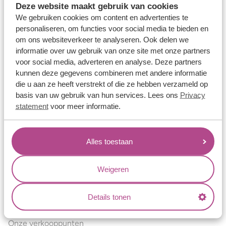
Deze website maakt gebruik van cookies
Verlovingsringen
We gebruiken cookies om content en advertenties te
Vriendschapsringen
personaliseren, om functies voor social media te bieden en
om ons websiteverkeer te analyseren. Ook delen we
Over ons
informatie over uw gebruik van onze site met onze partners
voor social media, adverteren en analyse. Deze partners
Aller Spanninga
kunnen deze gegevens combineren met andere informatie
Historie
die u aan ze heeft verstrekt of die ze hebben verzameld op
basis van uw gebruik van hun services. Lees ons
Privacy
Certificaten
statement
voor meer informatie.
Blogs
Jouw voordelen
Alles toestaan
Conflictvrije Materialen
Oneindig veel mogelijkheden
Weigeren
Kwaliteit
Details tonen
Juweliers & Contact
Onze verkooppunten