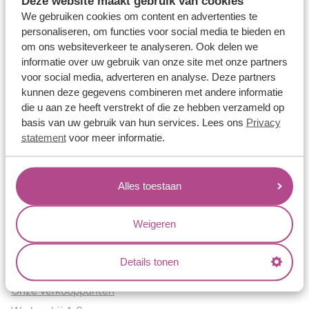
Deze website maakt gebruik van cookies
Verlovingsringen
We gebruiken cookies om content en advertenties te
Vriendschapsringen
personaliseren, om functies voor social media te bieden en
om ons websiteverkeer te analyseren. Ook delen we
Over ons
informatie over uw gebruik van onze site met onze partners
voor social media, adverteren en analyse. Deze partners
Aller Spanninga
kunnen deze gegevens combineren met andere informatie
Historie
die u aan ze heeft verstrekt of die ze hebben verzameld op
Certificaten
basis van uw gebruik van hun services. Lees ons
Privacy
Blogs
statement
voor meer informatie.
Jouw voordelen
Alles toestaan
Conflictvrije Materialen
Oneindig veel mogelijkheden
Weigeren
Kwaliteit
Juweliers & Contact
Details tonen
Onze verkooppunten