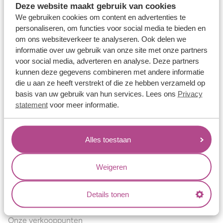
Deze website maakt gebruik van cookies
Verlovingsringen
We gebruiken cookies om content en advertenties te
Vriendschapsringen
personaliseren, om functies voor social media te bieden en
om ons websiteverkeer te analyseren. Ook delen we
Over ons
informatie over uw gebruik van onze site met onze partners
voor social media, adverteren en analyse. Deze partners
Aller Spanninga
kunnen deze gegevens combineren met andere informatie
Historie
die u aan ze heeft verstrekt of die ze hebben verzameld op
basis van uw gebruik van hun services. Lees ons
Privacy
Certificaten
statement
voor meer informatie.
Blogs
Jouw voordelen
Alles toestaan
Conflictvrije Materialen
Oneindig veel mogelijkheden
Weigeren
Kwaliteit
Details tonen
Juweliers & Contact
Onze verkooppunten