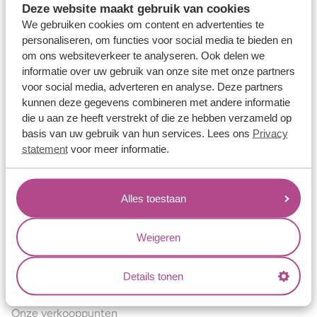
Deze website maakt gebruik van cookies
Verlovingsringen
We gebruiken cookies om content en advertenties te
Vriendschapsringen
personaliseren, om functies voor social media te bieden en
om ons websiteverkeer te analyseren. Ook delen we
Over ons
informatie over uw gebruik van onze site met onze partners
voor social media, adverteren en analyse. Deze partners
Aller Spanninga
kunnen deze gegevens combineren met andere informatie
Historie
die u aan ze heeft verstrekt of die ze hebben verzameld op
basis van uw gebruik van hun services. Lees ons
Privacy
Certificaten
statement
voor meer informatie.
Blogs
Jouw voordelen
Alles toestaan
Conflictvrije Materialen
Oneindig veel mogelijkheden
Weigeren
Kwaliteit
Details tonen
Juweliers & Contact
Onze verkooppunten