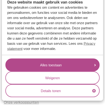
Deze website maakt gebruik van cookies
Verlovingsringen
We gebruiken cookies om content en advertenties te
Vriendschapsringen
personaliseren, om functies voor social media te bieden en
om ons websiteverkeer te analyseren. Ook delen we
Over ons
informatie over uw gebruik van onze site met onze partners
voor social media, adverteren en analyse. Deze partners
Aller Spanninga
kunnen deze gegevens combineren met andere informatie
Historie
die u aan ze heeft verstrekt of die ze hebben verzameld op
Certificaten
basis van uw gebruik van hun services. Lees ons
Privacy
statement
voor meer informatie.
Blogs
Jouw voordelen
Alles toestaan
Conflictvrije Materialen
Oneindig veel mogelijkheden
Weigeren
Kwaliteit
Details tonen
Juweliers & Contact
Onze verkooppunten