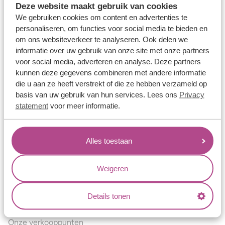
Deze website maakt gebruik van cookies
Verlovingsringen
We gebruiken cookies om content en advertenties te
Vriendschapsringen
personaliseren, om functies voor social media te bieden en
om ons websiteverkeer te analyseren. Ook delen we
Over ons
informatie over uw gebruik van onze site met onze partners
voor social media, adverteren en analyse. Deze partners
Aller Spanninga
kunnen deze gegevens combineren met andere informatie
Historie
die u aan ze heeft verstrekt of die ze hebben verzameld op
basis van uw gebruik van hun services. Lees ons
Privacy
Certificaten
statement
voor meer informatie.
Blogs
Jouw voordelen
Alles toestaan
Conflictvrije Materialen
Oneindig veel mogelijkheden
Weigeren
Kwaliteit
Details tonen
Juweliers & Contact
Onze verkooppunten