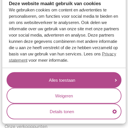
Deze website maakt gebruik van cookies
Verlovingsringen
We gebruiken cookies om content en advertenties te
Vriendschapsringen
personaliseren, om functies voor social media te bieden en
om ons websiteverkeer te analyseren. Ook delen we
Over ons
informatie over uw gebruik van onze site met onze partners
voor social media, adverteren en analyse. Deze partners
Aller Spanninga
kunnen deze gegevens combineren met andere informatie
Historie
die u aan ze heeft verstrekt of die ze hebben verzameld op
basis van uw gebruik van hun services. Lees ons
Privacy
Certificaten
statement
voor meer informatie.
Blogs
Jouw voordelen
Alles toestaan
Conflictvrije Materialen
Oneindig veel mogelijkheden
Weigeren
Kwaliteit
Details tonen
Juweliers & Contact
Onze verkooppunten