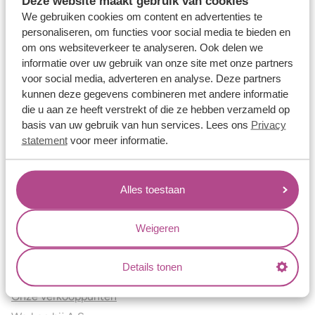
Deze website maakt gebruik van cookies
Verlovingsringen
We gebruiken cookies om content en advertenties te
Vriendschapsringen
personaliseren, om functies voor social media te bieden en
om ons websiteverkeer te analyseren. Ook delen we
Over ons
informatie over uw gebruik van onze site met onze partners
voor social media, adverteren en analyse. Deze partners
Aller Spanninga
kunnen deze gegevens combineren met andere informatie
Historie
die u aan ze heeft verstrekt of die ze hebben verzameld op
Certificaten
basis van uw gebruik van hun services. Lees ons
Privacy
Blogs
statement
voor meer informatie.
Jouw voordelen
Alles toestaan
Conflictvrije Materialen
Oneindig veel mogelijkheden
Weigeren
Kwaliteit
Juweliers & Contact
Details tonen
Onze verkooppunten