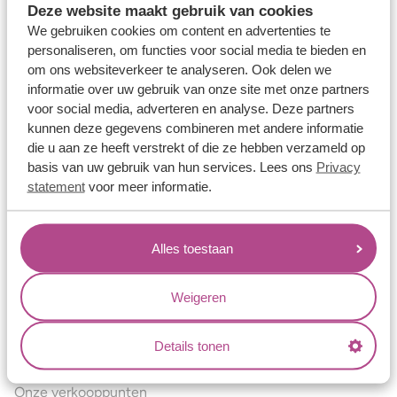
Deze website maakt gebruik van cookies
Verlovingsringen
We gebruiken cookies om content en advertenties te
Vriendschapsringen
personaliseren, om functies voor social media te bieden en
om ons websiteverkeer te analyseren. Ook delen we
Over ons
informatie over uw gebruik van onze site met onze partners
voor social media, adverteren en analyse. Deze partners
Aller Spanninga
kunnen deze gegevens combineren met andere informatie
Historie
die u aan ze heeft verstrekt of die ze hebben verzameld op
basis van uw gebruik van hun services. Lees ons
Privacy
Certificaten
statement
voor meer informatie.
Blogs
Jouw voordelen
Alles toestaan
Conflictvrije Materialen
Oneindig veel mogelijkheden
Weigeren
Kwaliteit
Details tonen
Juweliers & Contact
Onze verkooppunten