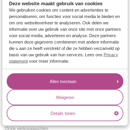
Deze website maakt gebruik van cookies
Verlovingsringen
We gebruiken cookies om content en advertenties te
Vriendschapsringen
personaliseren, om functies voor social media te bieden en
om ons websiteverkeer te analyseren. Ook delen we
Over ons
informatie over uw gebruik van onze site met onze partners
voor social media, adverteren en analyse. Deze partners
Aller Spanninga
kunnen deze gegevens combineren met andere informatie
Historie
die u aan ze heeft verstrekt of die ze hebben verzameld op
basis van uw gebruik van hun services. Lees ons
Privacy
Certificaten
statement
voor meer informatie.
Blogs
Jouw voordelen
Alles toestaan
Conflictvrije Materialen
Oneindig veel mogelijkheden
Weigeren
Kwaliteit
Details tonen
Juweliers & Contact
Onze verkooppunten