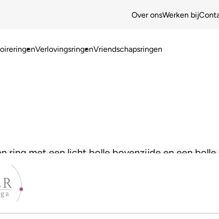
Over ons
Werken bij
Cont
ireringen
Verlovingsringen
Vriendschapsringen
en ring met een licht bolle bovenzijde en een boll