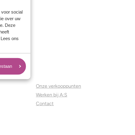
 voor social
ie over uw
se. Deze
heeft
. Lees ons
oestaan
Juweliers & Contact
Onze verkooppunten
Werken bij A:S
Contact