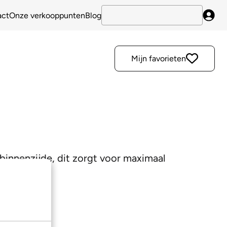
act
Onze verkooppunten
Blog
Inlo
Mijn favorieten
e binnenzijde, dit zorgt voor maximaal