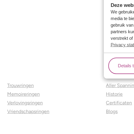
Deze webs
We gebruike
media te bi
gebruik van
partners ku
verstrekt o
Privacy sta
Details 
Ons aanbod
Over o
Trouwringen
Aller Spanni
Memoireringen
Historie
Verlovingsringen
Certificaten
Vriendschapsringen
Blogs