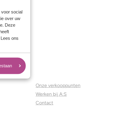
 voor social
ie over uw
se. Deze
heeft
. Lees ons
oestaan
Juweliers & Contact
Onze verkooppunten
Werken bij A:S
Contact