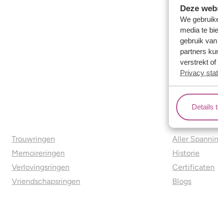
Deze webs
We gebruike
media te bi
gebruik van
partners ku
verstrekt o
Privacy sta
Details 
Ons aanbod
Over o
Trouwringen
Aller Spanni
Memoireringen
Historie
Verlovingsringen
Certificaten
Vriendschapsringen
Blogs