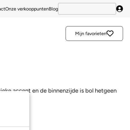
act
Onze verkooppunten
Blog
Inlo
Mijn favorieten
ssieke accent en de binnenzijde is bol hetgeen