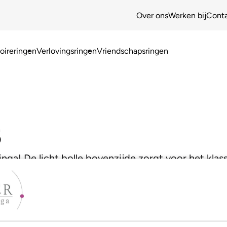
Over ons
Werken bij
Cont
ireringen
Verlovingsringen
Vriendschapsringen
5
inga! De licht bolle bovenzijde zorgt voor het kla
us voor maximaal draagcomfort!