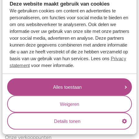
Deze website maakt gebruik van cookies
Verlovingsringen
We gebruiken cookies om content en advertenties te
Vriendschapsringen
personaliseren, om functies voor social media te bieden en
om ons websiteverkeer te analyseren. Ook delen we
Over ons
informatie over uw gebruik van onze site met onze partners
voor social media, adverteren en analyse. Deze partners
Aller Spanninga
kunnen deze gegevens combineren met andere informatie
Historie
die u aan ze heeft verstrekt of die ze hebben verzameld op
basis van uw gebruik van hun services. Lees ons
Privacy
Certificaten
statement
voor meer informatie.
Blogs
Jouw voordelen
Alles toestaan
Conflictvrije Materialen
Oneindig veel mogelijkheden
Weigeren
Kwaliteit
Details tonen
Juweliers & Contact
Onze verkooppunten