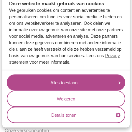
Deze website maakt gebruik van cookies
Verlovingsringen
We gebruiken cookies om content en advertenties te
Vriendschapsringen
personaliseren, om functies voor social media te bieden en
om ons websiteverkeer te analyseren. Ook delen we
Over ons
informatie over uw gebruik van onze site met onze partners
voor social media, adverteren en analyse. Deze partners
Aller Spanninga
kunnen deze gegevens combineren met andere informatie
Historie
die u aan ze heeft verstrekt of die ze hebben verzameld op
basis van uw gebruik van hun services. Lees ons
Privacy
Certificaten
statement
voor meer informatie.
Blogs
Jouw voordelen
Alles toestaan
Conflictvrije Materialen
Oneindig veel mogelijkheden
Weigeren
Kwaliteit
Details tonen
Juweliers & Contact
Onze verkooppunten