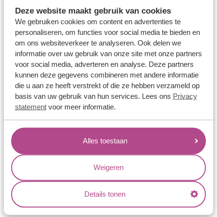
Memoireringen
Deze website maakt gebruik van cookies
Verlovingsringen
We gebruiken cookies om content en advertenties te
personaliseren, om functies voor social media te bieden en
Vriendschapsringen
om ons websiteverkeer te analyseren. Ook delen we
Over ons
informatie over uw gebruik van onze site met onze partners
voor social media, adverteren en analyse. Deze partners
Aller Spanninga
kunnen deze gegevens combineren met andere informatie
die u aan ze heeft verstrekt of die ze hebben verzameld op
Historie
basis van uw gebruik van hun services. Lees ons
Privacy
Certificaten
statement
voor meer informatie.
Blogs
Jouw voordelen
Alles toestaan
Conflictvrije Materialen
Weigeren
Oneindig veel mogelijkheden
Kwaliteit
Details tonen
Juweliers & Contact