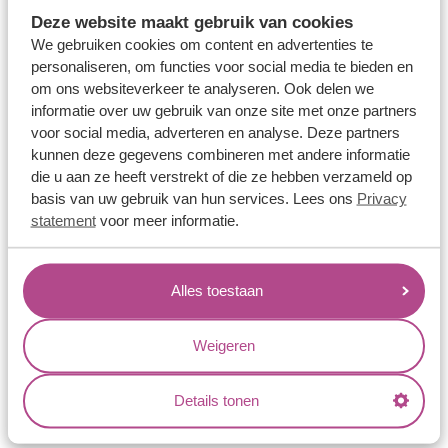
Memoireringen
Deze website maakt gebruik van cookies
Verlovingsringen
We gebruiken cookies om content en advertenties te
personaliseren, om functies voor social media te bieden en
Vriendschapsringen
om ons websiteverkeer te analyseren. Ook delen we
Over ons
informatie over uw gebruik van onze site met onze partners
voor social media, adverteren en analyse. Deze partners
Aller Spanninga
kunnen deze gegevens combineren met andere informatie
die u aan ze heeft verstrekt of die ze hebben verzameld op
Historie
basis van uw gebruik van hun services. Lees ons
Privacy
Certificaten
statement
voor meer informatie.
Blogs
Jouw voordelen
Alles toestaan
Conflictvrije Materialen
Weigeren
Oneindig veel mogelijkheden
Kwaliteit
Details tonen
Juweliers & Contact