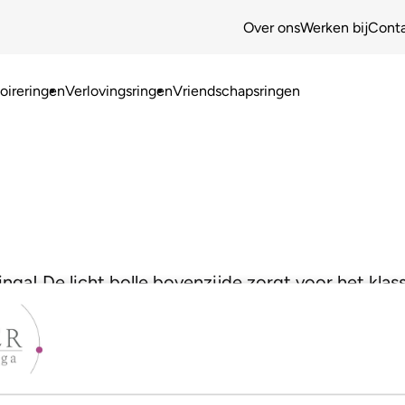
Over ons
Werken bij
Cont
ireringen
Verlovingsringen
Vriendschapsringen
inga! De licht bolle bovenzijde zorgt voor het kla
us voor maximaal draagcomfort!