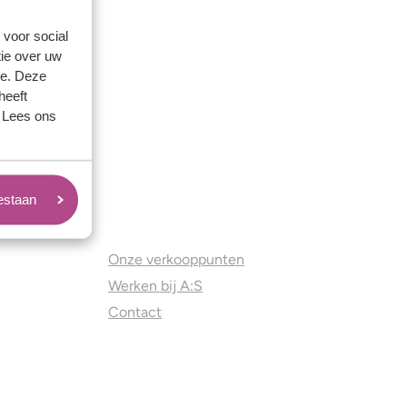
 voor social
ie over uw
se. Deze
heeft
. Lees ons
oestaan
Juweliers & Contact
Onze verkooppunten
Werken bij A:S
Contact