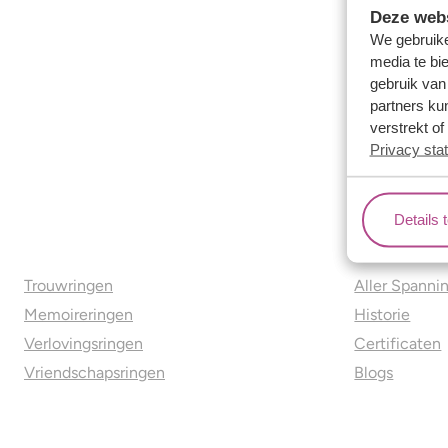
Deze webs
We gebruike
media te bi
gebruik van
partners ku
verstrekt o
Privacy sta
Details 
Ons aanbod
Over o
Trouwringen
Aller Spanni
Memoireringen
Historie
Verlovingsringen
Certificaten
Vriendschapsringen
Blogs