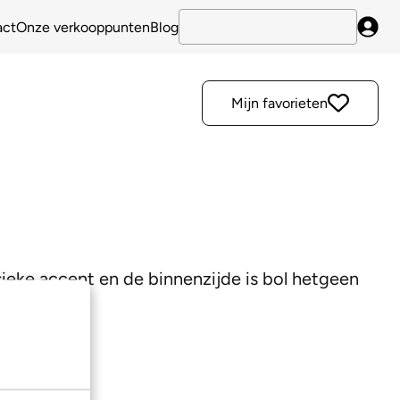
act
Onze verkooppunten
Blog
Inlo
Mijn favorieten
ssieke accent en de binnenzijde is bol hetgeen