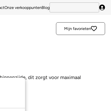
act
Onze verkooppunten
Blog
Inlo
Mijn favorieten
e binnenzijde, dit zorgt voor maximaal