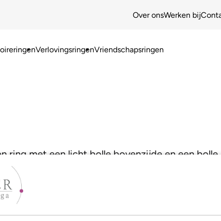
Over ons
Werken bij
Cont
ireringen
Verlovingsringen
Vriendschapsringen
en ring met een licht bolle bovenzijde en een boll