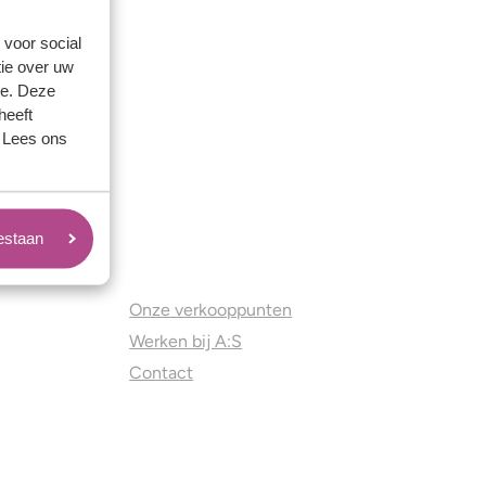
 voor social
ie over uw
se. Deze
heeft
. Lees ons
oestaan
Juweliers & Contact
Onze verkooppunten
Werken bij A:S
Contact