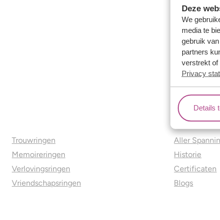
Deze webs
We gebruike
media te bi
gebruik van
partners ku
verstrekt o
Privacy sta
Details 
Ons aanbod
Over o
Trouwringen
Aller Spanni
Memoireringen
Historie
Verlovingsringen
Certificaten
Vriendschapsringen
Blogs