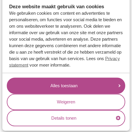
Memoireringen
Deze website maakt gebruik van cookies
Verlovingsringen
We gebruiken cookies om content en advertenties te
personaliseren, om functies voor social media te bieden en
Vriendschapsringen
om ons websiteverkeer te analyseren. Ook delen we
Over ons
informatie over uw gebruik van onze site met onze partners
voor social media, adverteren en analyse. Deze partners
Aller Spanninga
kunnen deze gegevens combineren met andere informatie
die u aan ze heeft verstrekt of die ze hebben verzameld op
Historie
basis van uw gebruik van hun services. Lees ons
Privacy
Certificaten
statement
voor meer informatie.
Blogs
Jouw voordelen
Alles toestaan
Conflictvrije Materialen
Weigeren
Oneindig veel mogelijkheden
Kwaliteit
Details tonen
Juweliers & Contact