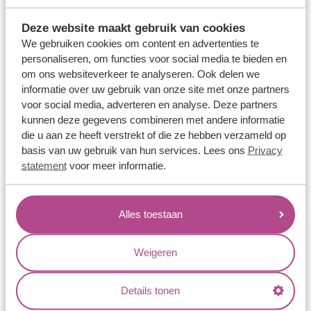
Trouwringen
Deze website maakt gebruik van cookies
Memoireringen
We gebruiken cookies om content en advertenties te
Verlovingsringen
personaliseren, om functies voor social media te bieden en
om ons websiteverkeer te analyseren. Ook delen we
Vriendschapsringen
informatie over uw gebruik van onze site met onze partners
Over ons
voor social media, adverteren en analyse. Deze partners
kunnen deze gegevens combineren met andere informatie
Aller Spanninga
die u aan ze heeft verstrekt of die ze hebben verzameld op
basis van uw gebruik van hun services. Lees ons
Privacy
Historie
statement
voor meer informatie.
Certificaten
Blogs
Alles toestaan
Jouw voordelen
Conflictvrije Materialen
Weigeren
Oneindig veel mogelijkheden
Kwaliteit
Details tonen