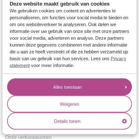
Deze website maakt gebruik van cookies
Verlovingsringen
We gebruiken cookies om content en advertenties te
Vriendschapsringen
personaliseren, om functies voor social media te bieden en
om ons websiteverkeer te analyseren. Ook delen we
Over ons
informatie over uw gebruik van onze site met onze partners
voor social media, adverteren en analyse. Deze partners
Aller Spanninga
kunnen deze gegevens combineren met andere informatie
Historie
die u aan ze heeft verstrekt of die ze hebben verzameld op
basis van uw gebruik van hun services. Lees ons
Privacy
Certificaten
statement
voor meer informatie.
Blogs
Jouw voordelen
Alles toestaan
Conflictvrije Materialen
Oneindig veel mogelijkheden
Weigeren
Kwaliteit
Details tonen
Juweliers & Contact
Onze verkooppunten