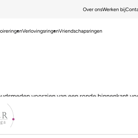
Over ons
Werken bij
Cont
ireringen
Verlovingsringen
Vriendschapsringen
goudsmeden voorzien van een ronde binnenkant vo