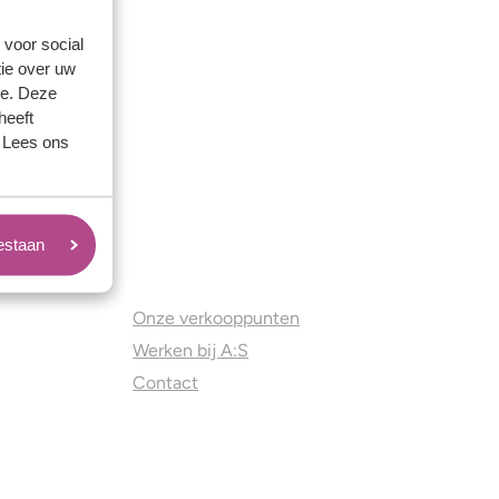
 voor social
ie over uw
se. Deze
heeft
. Lees ons
oestaan
Juweliers & Contact
Onze verkooppunten
Werken bij A:S
Contact