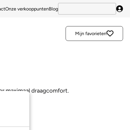
act
Onze verkooppunten
Blog
Inlo
Mijn favorieten
or maximaal draagcomfort.