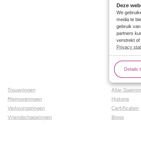
Deze webs
We gebruike
media te bi
gebruik van
partners ku
verstrekt o
Privacy sta
Details 
Ons aanbod
Over o
Trouwringen
Aller Spanni
Memoireringen
Historie
Verlovingsringen
Certificaten
Vriendschapsringen
Blogs