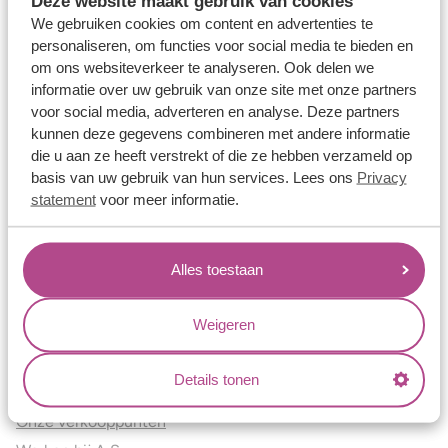
Deze website maakt gebruik van cookies
Verlovingsringen
We gebruiken cookies om content en advertenties te
Vriendschapsringen
personaliseren, om functies voor social media te bieden en
om ons websiteverkeer te analyseren. Ook delen we
Over ons
informatie over uw gebruik van onze site met onze partners
voor social media, adverteren en analyse. Deze partners
Aller Spanninga
kunnen deze gegevens combineren met andere informatie
Historie
die u aan ze heeft verstrekt of die ze hebben verzameld op
Certificaten
basis van uw gebruik van hun services. Lees ons
Privacy
Blogs
statement
voor meer informatie.
Jouw voordelen
Alles toestaan
Conflictvrije Materialen
Oneindig veel mogelijkheden
Weigeren
Kwaliteit
Juweliers & Contact
Details tonen
Onze verkooppunten