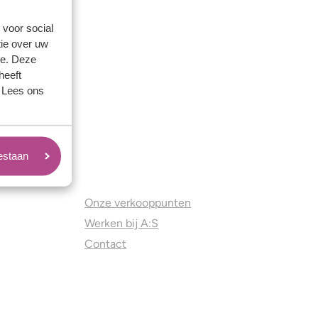
 voor social
ie over uw
se. Deze
heeft
. Lees ons
oestaan
Juweliers & Contact
Onze verkooppunten
Werken bij A:S
Contact