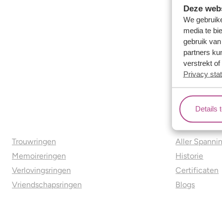
Deze webs
We gebruike
media te bi
gebruik van
partners ku
verstrekt o
Privacy sta
Details 
Ons aanbod
Over o
Trouwringen
Aller Spanni
Memoireringen
Historie
Verlovingsringen
Certificaten
Vriendschapsringen
Blogs