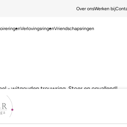
Over ons
Werken bij
Cont
ireringen
Verlovingsringen
Vriendschapsringen
geel,- witgouden trouwring. Stoer en opvallend!