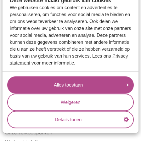
Deze website maakt gebruik van cookies
Verlovingsringen
We gebruiken cookies om content en advertenties te
Vriendschapsringen
personaliseren, om functies voor social media te bieden en
om ons websiteverkeer te analyseren. Ook delen we
Over ons
informatie over uw gebruik van onze site met onze partners
voor social media, adverteren en analyse. Deze partners
Aller Spanninga
kunnen deze gegevens combineren met andere informatie
Historie
die u aan ze heeft verstrekt of die ze hebben verzameld op
Certificaten
basis van uw gebruik van hun services. Lees ons
Privacy
Blogs
statement
voor meer informatie.
Jouw voordelen
Alles toestaan
Conflictvrije Materialen
Oneindig veel mogelijkheden
Weigeren
Kwaliteit
Juweliers & Contact
Details tonen
Onze verkooppunten