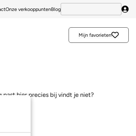
act
Onze verkooppunten
Blog
Inlo
Mijn favorieten
ast hier precies bij vindt je niet?