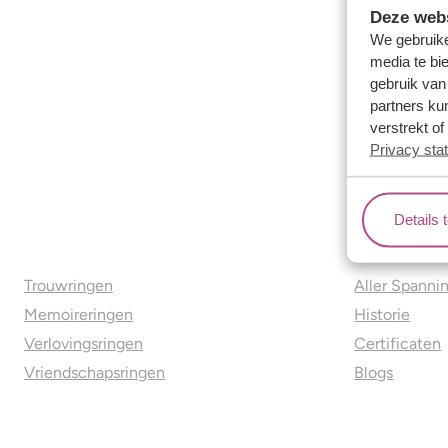
Deze webs
We gebruike
media te bi
gebruik van
partners ku
verstrekt o
Privacy sta
Details 
Ons aanbod
Over o
Trouwringen
Aller Spanni
Memoireringen
Historie
Verlovingsringen
Certificaten
Vriendschapsringen
Blogs