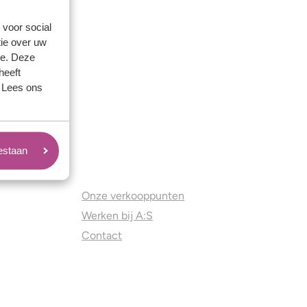
 voor social
ie over uw
se. Deze
heeft
. Lees ons
oestaan
Juweliers & Contact
Onze verkooppunten
Werken bij A:S
Contact