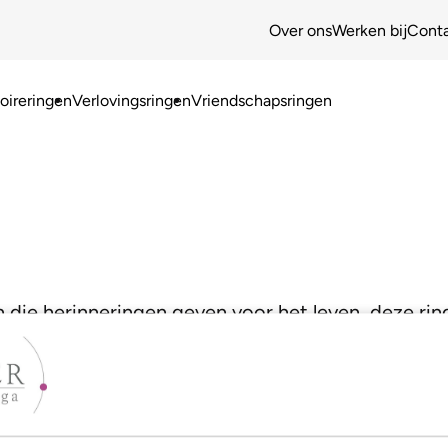
Over ons
Werken bij
Cont
ireringen
Verlovingsringen
Vriendschapsringen
e herinneringen geven voor het leven, deze ring p