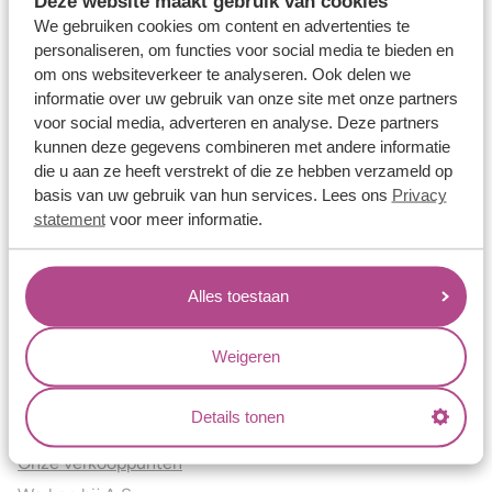
Deze website maakt gebruik van cookies
Verlovingsringen
We gebruiken cookies om content en advertenties te
Vriendschapsringen
personaliseren, om functies voor social media te bieden en
om ons websiteverkeer te analyseren. Ook delen we
Over ons
informatie over uw gebruik van onze site met onze partners
voor social media, adverteren en analyse. Deze partners
Aller Spanninga
kunnen deze gegevens combineren met andere informatie
Historie
die u aan ze heeft verstrekt of die ze hebben verzameld op
Certificaten
basis van uw gebruik van hun services. Lees ons
Privacy
Blogs
statement
voor meer informatie.
Jouw voordelen
Alles toestaan
Conflictvrije Materialen
Oneindig veel mogelijkheden
Weigeren
Kwaliteit
Juweliers & Contact
Details tonen
Onze verkooppunten