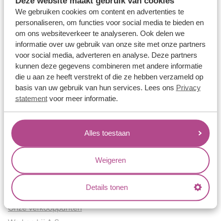
Deze website maakt gebruik van cookies
Verlovingsringen
We gebruiken cookies om content en advertenties te
Vriendschapsringen
personaliseren, om functies voor social media te bieden en
om ons websiteverkeer te analyseren. Ook delen we
Over ons
informatie over uw gebruik van onze site met onze partners
voor social media, adverteren en analyse. Deze partners
Aller Spanninga
kunnen deze gegevens combineren met andere informatie
Historie
die u aan ze heeft verstrekt of die ze hebben verzameld op
Certificaten
basis van uw gebruik van hun services. Lees ons
Privacy
Blogs
statement
voor meer informatie.
Jouw voordelen
Alles toestaan
Conflictvrije Materialen
Oneindig veel mogelijkheden
Weigeren
Kwaliteit
Juweliers & Contact
Details tonen
Onze verkooppunten