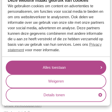
Deze website maakt gebruik van cookies
Verlovingsringen
We gebruiken cookies om content en advertenties te
Vriendschapsringen
personaliseren, om functies voor social media te bieden en
om ons websiteverkeer te analyseren. Ook delen we
Over ons
informatie over uw gebruik van onze site met onze partners
voor social media, adverteren en analyse. Deze partners
Aller Spanninga
kunnen deze gegevens combineren met andere informatie
Historie
die u aan ze heeft verstrekt of die ze hebben verzameld op
Certificaten
basis van uw gebruik van hun services. Lees ons
Privacy
Blogs
statement
voor meer informatie.
Jouw voordelen
Alles toestaan
Conflictvrije Materialen
Oneindig veel mogelijkheden
Weigeren
Kwaliteit
Juweliers & Contact
Details tonen
Onze verkooppunten