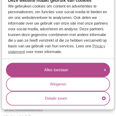
Deze website maakt gebruik van cookies
Verlovingsringen
We gebruiken cookies om content en advertenties te
Vriendschapsringen
personaliseren, om functies voor social media te bieden en
om ons websiteverkeer te analyseren. Ook delen we
Over ons
informatie over uw gebruik van onze site met onze partners
voor social media, adverteren en analyse. Deze partners
Aller Spanninga
kunnen deze gegevens combineren met andere informatie
Historie
die u aan ze heeft verstrekt of die ze hebben verzameld op
Certificaten
basis van uw gebruik van hun services. Lees ons
Privacy
Blogs
statement
voor meer informatie.
Jouw voordelen
Alles toestaan
Conflictvrije Materialen
Oneindig veel mogelijkheden
Weigeren
Kwaliteit
Juweliers & Contact
Details tonen
Onze verkooppunten