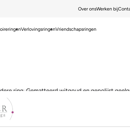
Over ons
Werken bij
Cont
ireringen
Verlovingsringen
Vriendschapsringen
dere ring. Gematteerd witgoud en gepolijst geel