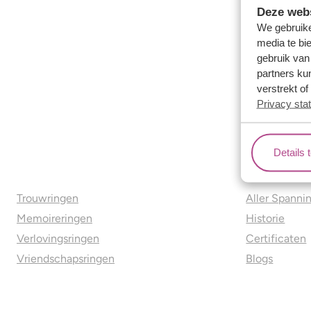
Deze webs
We gebruike
media te bi
gebruik van
partners ku
verstrekt o
Privacy sta
Details 
Ons aanbod
Over o
Trouwringen
Aller Spanni
Memoireringen
Historie
Verlovingsringen
Certificaten
Vriendschapsringen
Blogs