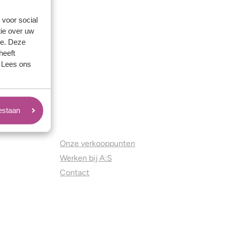
 voor social
ie over uw
se. Deze
heeft
. Lees ons
oestaan
Juweliers & Contact
Onze verkooppunten
Werken bij A:S
Contact