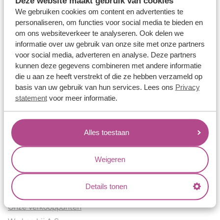
Deze website maakt gebruik van cookies
Verlovingsringen
We gebruiken cookies om content en advertenties te
Vriendschapsringen
personaliseren, om functies voor social media te bieden en
om ons websiteverkeer te analyseren. Ook delen we
Over ons
informatie over uw gebruik van onze site met onze partners
voor social media, adverteren en analyse. Deze partners
Aller Spanninga
kunnen deze gegevens combineren met andere informatie
Historie
die u aan ze heeft verstrekt of die ze hebben verzameld op
Certificaten
basis van uw gebruik van hun services. Lees ons
Privacy
Blogs
statement
voor meer informatie.
Jouw voordelen
Alles toestaan
Conflictvrije Materialen
Oneindig veel mogelijkheden
Weigeren
Kwaliteit
Juweliers & Contact
Details tonen
Onze verkooppunten