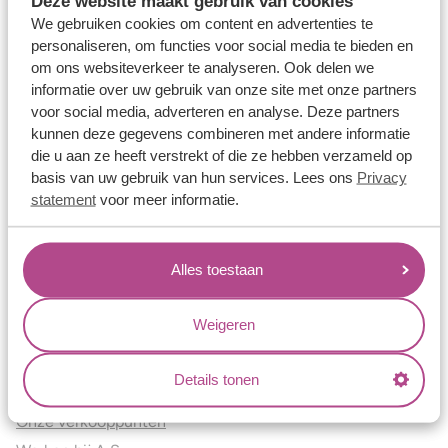
Deze website maakt gebruik van cookies
Verlovingsringen
We gebruiken cookies om content en advertenties te
Vriendschapsringen
personaliseren, om functies voor social media te bieden en
om ons websiteverkeer te analyseren. Ook delen we
Over ons
informatie over uw gebruik van onze site met onze partners
voor social media, adverteren en analyse. Deze partners
Aller Spanninga
kunnen deze gegevens combineren met andere informatie
Historie
die u aan ze heeft verstrekt of die ze hebben verzameld op
Certificaten
basis van uw gebruik van hun services. Lees ons
Privacy
Blogs
statement
voor meer informatie.
Jouw voordelen
Alles toestaan
Conflictvrije Materialen
Oneindig veel mogelijkheden
Weigeren
Kwaliteit
Juweliers & Contact
Details tonen
Onze verkooppunten