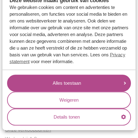
Deze website maakt gebruik van cookies
Verlovingsringen
We gebruiken cookies om content en advertenties te
Vriendschapsringen
personaliseren, om functies voor social media te bieden en
om ons websiteverkeer te analyseren. Ook delen we
Over ons
informatie over uw gebruik van onze site met onze partners
voor social media, adverteren en analyse. Deze partners
Aller Spanninga
kunnen deze gegevens combineren met andere informatie
Historie
die u aan ze heeft verstrekt of die ze hebben verzameld op
Certificaten
basis van uw gebruik van hun services. Lees ons
Privacy
Blogs
statement
voor meer informatie.
Jouw voordelen
Alles toestaan
Conflictvrije Materialen
Oneindig veel mogelijkheden
Weigeren
Kwaliteit
Juweliers & Contact
Details tonen
Onze verkooppunten