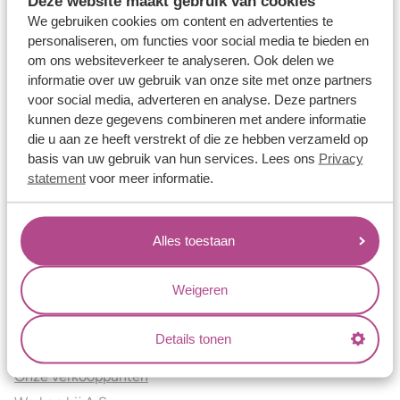
Deze website maakt gebruik van cookies
Verlovingsringen
We gebruiken cookies om content en advertenties te
Vriendschapsringen
personaliseren, om functies voor social media te bieden en
om ons websiteverkeer te analyseren. Ook delen we
Over ons
informatie over uw gebruik van onze site met onze partners
voor social media, adverteren en analyse. Deze partners
Aller Spanninga
kunnen deze gegevens combineren met andere informatie
Historie
die u aan ze heeft verstrekt of die ze hebben verzameld op
Certificaten
basis van uw gebruik van hun services. Lees ons
Privacy
Blogs
statement
voor meer informatie.
Jouw voordelen
Alles toestaan
Conflictvrije Materialen
Oneindig veel mogelijkheden
Weigeren
Kwaliteit
Juweliers & Contact
Details tonen
Onze verkooppunten