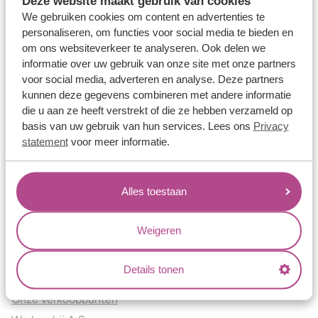
Deze website maakt gebruik van cookies
Verlovingsringen
We gebruiken cookies om content en advertenties te
Vriendschapsringen
personaliseren, om functies voor social media te bieden en
om ons websiteverkeer te analyseren. Ook delen we
Over ons
informatie over uw gebruik van onze site met onze partners
voor social media, adverteren en analyse. Deze partners
Aller Spanninga
kunnen deze gegevens combineren met andere informatie
Historie
die u aan ze heeft verstrekt of die ze hebben verzameld op
Certificaten
basis van uw gebruik van hun services. Lees ons
Privacy
Blogs
statement
voor meer informatie.
Jouw voordelen
Alles toestaan
Conflictvrije Materialen
Oneindig veel mogelijkheden
Weigeren
Kwaliteit
Juweliers & Contact
Details tonen
Onze verkooppunten