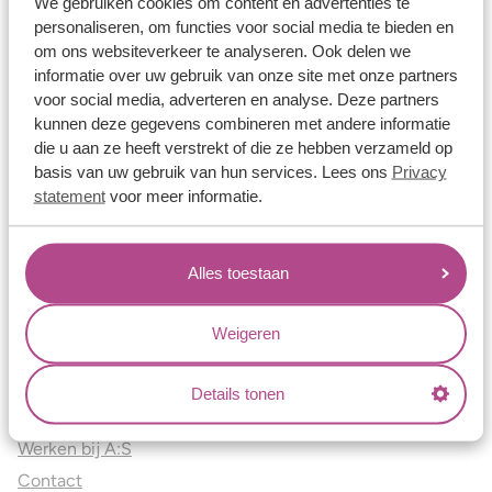
We gebruiken cookies om content en advertenties te
personaliseren, om functies voor social media te bieden en
Over ons
om ons websiteverkeer te analyseren. Ook delen we
informatie over uw gebruik van onze site met onze partners
Aller Spanninga
voor social media, adverteren en analyse. Deze partners
Historie
kunnen deze gegevens combineren met andere informatie
Certificaten
die u aan ze heeft verstrekt of die ze hebben verzameld op
basis van uw gebruik van hun services. Lees ons
Privacy
Blogs
statement
voor meer informatie.
Jouw voordelen
Conflictvrije Materialen
Alles toestaan
Oneindig veel mogelijkheden
Kwaliteit
Weigeren
Juweliers & Contact
Details tonen
Onze verkooppunten
Werken bij A:S
Contact