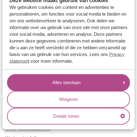
Deze website maakt gebruik van cookies
Verlovingsringen
We gebruiken cookies om content en advertenties te
Vriendschapsringen
personaliseren, om functies voor social media te bieden en
om ons websiteverkeer te analyseren. Ook delen we
Over ons
informatie over uw gebruik van onze site met onze partners
voor social media, adverteren en analyse. Deze partners
Aller Spanninga
kunnen deze gegevens combineren met andere informatie
Historie
die u aan ze heeft verstrekt of die ze hebben verzameld op
Certificaten
basis van uw gebruik van hun services. Lees ons
Privacy
Blogs
statement
voor meer informatie.
Jouw voordelen
Alles toestaan
Conflictvrije Materialen
Oneindig veel mogelijkheden
Weigeren
Kwaliteit
Juweliers & Contact
Details tonen
Onze verkooppunten