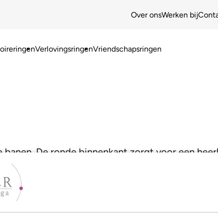
Over ons
Werken bij
Cont
ireringen
Verlovingsringen
Vriendschapsringen
ke banen. De ronde binnenkant zorgt voor een heer