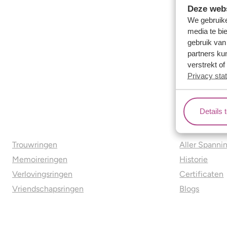
Deze webs
We gebruike
media te bi
gebruik van
partners ku
verstrekt o
Privacy sta
Details 
Ons aanbod
Over o
Trouwringen
Aller Spanni
Memoireringen
Historie
Verlovingsringen
Certificaten
Vriendschapsringen
Blogs