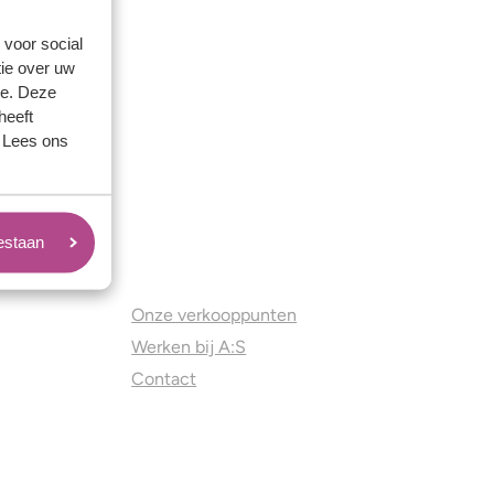
 voor social
ie over uw
se. Deze
heeft
. Lees ons
oestaan
Juweliers & Contact
Onze verkooppunten
Werken bij A:S
Contact