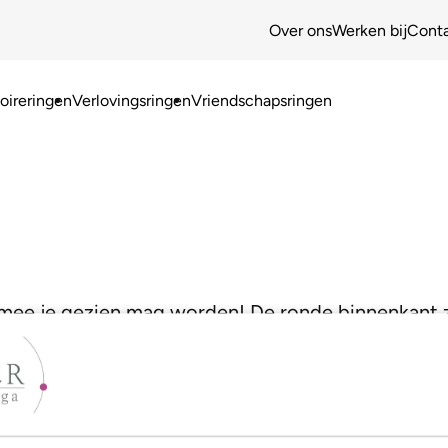
Over ons
Werken bij
Cont
ireringen
Verlovingsringen
Vriendschapsringen
rmee je gezien mag worden! De ronde binnenkant z