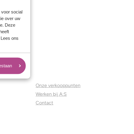
 voor social
ie over uw
se. Deze
heeft
. Lees ons
oestaan
Juweliers & Contact
Onze verkooppunten
Werken bij A:S
Contact