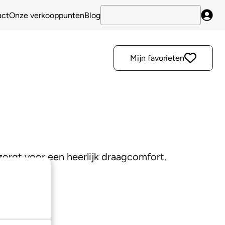
act
Onze verkooppunten
Blog
Inlo
Mijn favorieten
orgt voor een heerlijk draagcomfort.