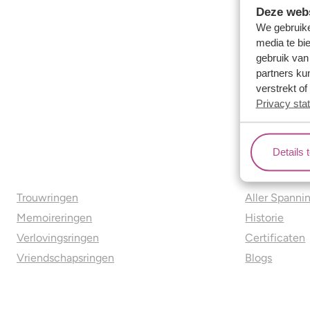
Deze webs
We gebruike
media te bi
gebruik van
partners ku
verstrekt o
Privacy sta
Details 
Ons aanbod
Over o
Trouwringen
Aller Spanni
Memoireringen
Historie
Verlovingsringen
Certificaten
Vriendschapsringen
Blogs