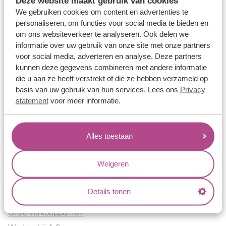
Deze website maakt gebruik van cookies
Verlovingsringen
We gebruiken cookies om content en advertenties te
Vriendschapsringen
personaliseren, om functies voor social media te bieden en
om ons websiteverkeer te analyseren. Ook delen we
Over ons
informatie over uw gebruik van onze site met onze partners
voor social media, adverteren en analyse. Deze partners
Aller Spanninga
kunnen deze gegevens combineren met andere informatie
Historie
die u aan ze heeft verstrekt of die ze hebben verzameld op
Certificaten
basis van uw gebruik van hun services. Lees ons
Privacy
Blogs
statement
voor meer informatie.
Jouw voordelen
Alles toestaan
Conflictvrije Materialen
Oneindig veel mogelijkheden
Weigeren
Kwaliteit
Juweliers & Contact
Details tonen
Onze verkooppunten