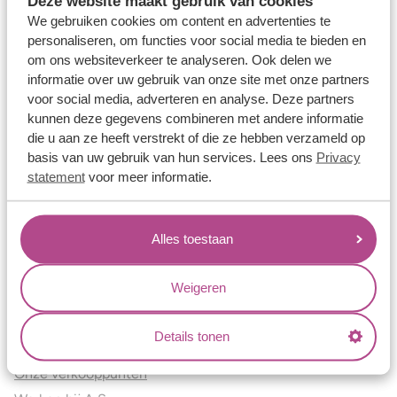
Deze website maakt gebruik van cookies
Verlovingsringen
We gebruiken cookies om content en advertenties te
Vriendschapsringen
personaliseren, om functies voor social media te bieden en
om ons websiteverkeer te analyseren. Ook delen we
Over ons
informatie over uw gebruik van onze site met onze partners
voor social media, adverteren en analyse. Deze partners
Aller Spanninga
kunnen deze gegevens combineren met andere informatie
Historie
die u aan ze heeft verstrekt of die ze hebben verzameld op
Certificaten
basis van uw gebruik van hun services. Lees ons
Privacy
Blogs
statement
voor meer informatie.
Jouw voordelen
Alles toestaan
Conflictvrije Materialen
Oneindig veel mogelijkheden
Weigeren
Kwaliteit
Juweliers & Contact
Details tonen
Onze verkooppunten