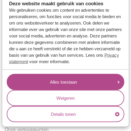
Deze website maakt gebruik van cookies
Verlovingsringen
We gebruiken cookies om content en advertenties te
Vriendschapsringen
personaliseren, om functies voor social media te bieden en
om ons websiteverkeer te analyseren. Ook delen we
Over ons
informatie over uw gebruik van onze site met onze partners
voor social media, adverteren en analyse. Deze partners
Aller Spanninga
kunnen deze gegevens combineren met andere informatie
Historie
die u aan ze heeft verstrekt of die ze hebben verzameld op
basis van uw gebruik van hun services. Lees ons
Privacy
Certificaten
statement
voor meer informatie.
Blogs
Jouw voordelen
Alles toestaan
Conflictvrije Materialen
Oneindig veel mogelijkheden
Weigeren
Kwaliteit
Details tonen
Juweliers & Contact
Onze verkooppunten