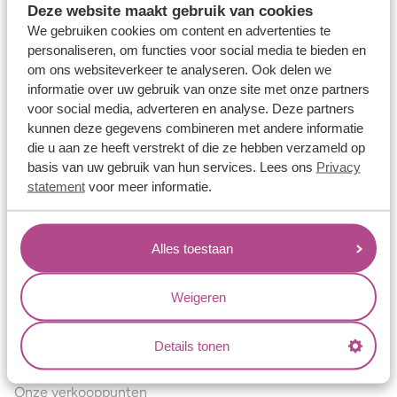
Deze website maakt gebruik van cookies
Verlovingsringen
We gebruiken cookies om content en advertenties te
Vriendschapsringen
personaliseren, om functies voor social media te bieden en
om ons websiteverkeer te analyseren. Ook delen we
Over ons
informatie over uw gebruik van onze site met onze partners
voor social media, adverteren en analyse. Deze partners
Aller Spanninga
kunnen deze gegevens combineren met andere informatie
Historie
die u aan ze heeft verstrekt of die ze hebben verzameld op
basis van uw gebruik van hun services. Lees ons
Privacy
Certificaten
statement
voor meer informatie.
Blogs
Jouw voordelen
Alles toestaan
Conflictvrije Materialen
Oneindig veel mogelijkheden
Weigeren
Kwaliteit
Details tonen
Juweliers & Contact
Onze verkooppunten