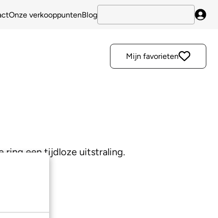
act
Onze verkooppunten
Blog
Inlo
Mijn favorieten
ring een tijdloze uitstraling.