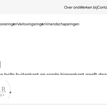
Over ons
Werken bij
Cont
ireringen
Verlovingsringen
Vriendschapsringen
d
 De bolle buitenkant en ronde binnenkant geeft deze 