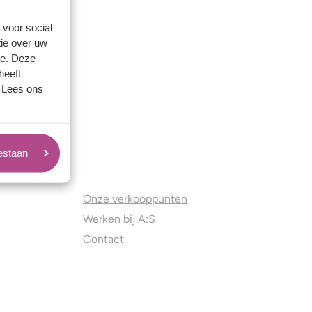
 voor social
ie over uw
se. Deze
heeft
. Lees ons
oestaan
Juweliers & Contact
Onze verkooppunten
Werken bij A:S
Contact