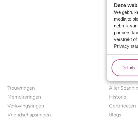
Deze webs
We gebruike
media te bi
gebruik van
partners ku
verstrekt o
Privacy sta
Details 
Ons aanbod
Over o
Trouwringen
Aller Spanni
Memoireringen
Historie
Verlovingsringen
Certificaten
Vriendschapsringen
Blogs