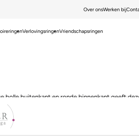
Over ons
Werken bij
Cont
ireringen
Verlovingsringen
Vriendschapsringen
 De bolle buitenkant en ronde binnenkant geeft deze 