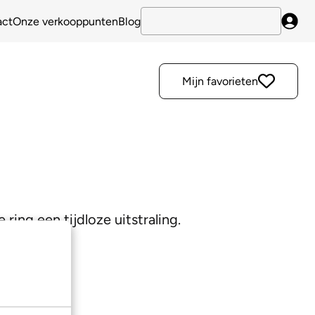
act
Onze verkooppunten
Blog
Inlo
Mijn favorieten
ring een tijdloze uitstraling.