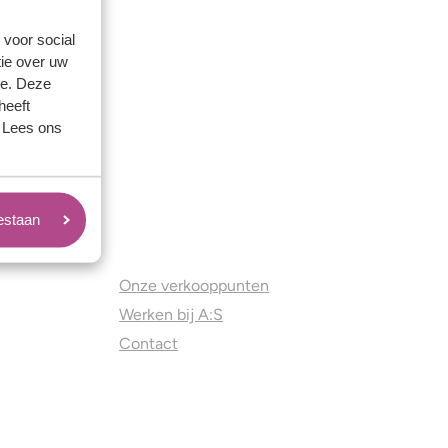
 voor social
ie over uw
se. Deze
heeft
. Lees ons
oestaan
Juweliers & Contact
Onze verkooppunten
Werken bij A:S
Contact