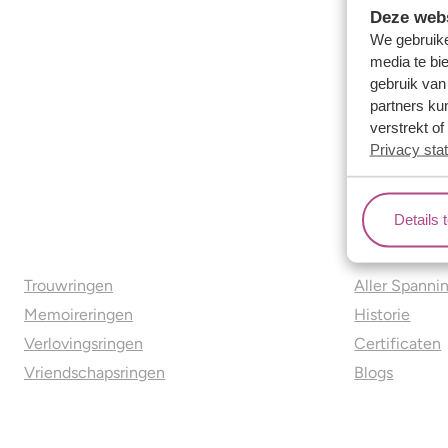
Deze webs
We gebruike
media te bi
gebruik van
partners ku
verstrekt o
Privacy sta
Details 
Ons aanbod
Over o
Trouwringen
Aller Spanni
Memoireringen
Historie
Verlovingsringen
Certificaten
Vriendschapsringen
Blogs