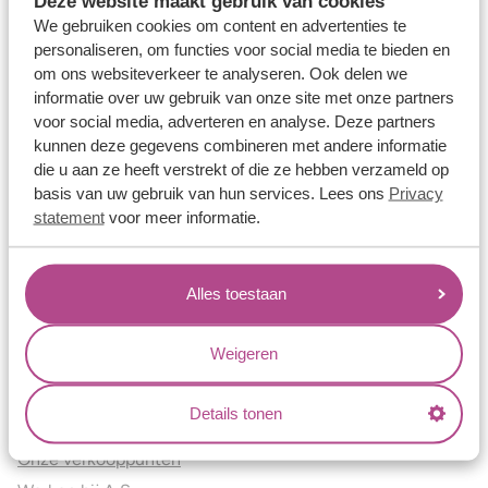
Deze website maakt gebruik van cookies
Verlovingsringen
We gebruiken cookies om content en advertenties te
Vriendschapsringen
personaliseren, om functies voor social media te bieden en
om ons websiteverkeer te analyseren. Ook delen we
Over ons
informatie over uw gebruik van onze site met onze partners
voor social media, adverteren en analyse. Deze partners
Aller Spanninga
kunnen deze gegevens combineren met andere informatie
Historie
die u aan ze heeft verstrekt of die ze hebben verzameld op
Certificaten
basis van uw gebruik van hun services. Lees ons
Privacy
Blogs
statement
voor meer informatie.
Jouw voordelen
Alles toestaan
Conflictvrije Materialen
Oneindig veel mogelijkheden
Weigeren
Kwaliteit
Juweliers & Contact
Details tonen
Onze verkooppunten