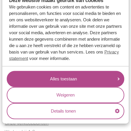
Deze website maakt gebruik van cookies
Verlovingsringen
We gebruiken cookies om content en advertenties te
Vriendschapsringen
personaliseren, om functies voor social media te bieden en
om ons websiteverkeer te analyseren. Ook delen we
Over ons
informatie over uw gebruik van onze site met onze partners
voor social media, adverteren en analyse. Deze partners
Aller Spanninga
kunnen deze gegevens combineren met andere informatie
Historie
die u aan ze heeft verstrekt of die ze hebben verzameld op
Certificaten
basis van uw gebruik van hun services. Lees ons
Privacy
Blogs
statement
voor meer informatie.
Jouw voordelen
Alles toestaan
Conflictvrije Materialen
Oneindig veel mogelijkheden
Weigeren
Kwaliteit
Juweliers & Contact
Details tonen
Onze verkooppunten