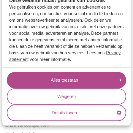
Deze website maakt gebruik van cookies
Verlovingsringen
We gebruiken cookies om content en advertenties te
Vriendschapsringen
personaliseren, om functies voor social media te bieden en
om ons websiteverkeer te analyseren. Ook delen we
Over ons
informatie over uw gebruik van onze site met onze partners
voor social media, adverteren en analyse. Deze partners
Aller Spanninga
kunnen deze gegevens combineren met andere informatie
Historie
die u aan ze heeft verstrekt of die ze hebben verzameld op
Certificaten
basis van uw gebruik van hun services. Lees ons
Privacy
Blogs
statement
voor meer informatie.
Jouw voordelen
Alles toestaan
Conflictvrije Materialen
Oneindig veel mogelijkheden
Weigeren
Kwaliteit
Juweliers & Contact
Details tonen
Onze verkooppunten