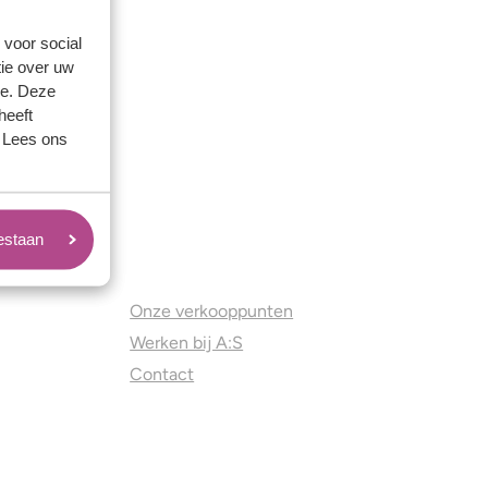
 voor social
ie over uw
se. Deze
heeft
. Lees ons
oestaan
Juweliers & Contact
Onze verkooppunten
Werken bij A:S
Contact