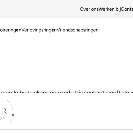
Over ons
Werken bij
Cont
ireringen
Verlovingsringen
Vriendschapsringen
 De bolle buitenkant en ronde binnenkant geeft deze 