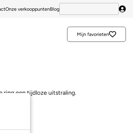
act
Onze verkooppunten
Blog
Inlo
Mijn favorieten
ring een tijdloze uitstraling.