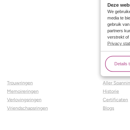
Deze webs
We gebruike
media te bi
gebruik van
partners ku
verstrekt o
Privacy sta
Details 
Ons aanbod
Over o
Trouwringen
Aller Spanni
Memoireringen
Historie
Verlovingsringen
Certificaten
Vriendschapsringen
Blogs